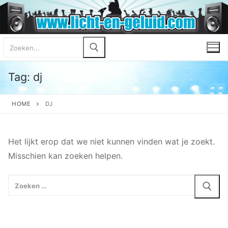
Ga
naar
de
Zoeken
inhoud
naar:
Tag:
dj
HOME
DJ
Het lijkt erop dat we niet kunnen vinden wat je zoekt.
Misschien kan zoeken helpen.
Zoeken
naar: