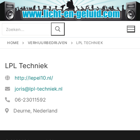
Ga
naar
de
Zoeken
inhoud
naar:
HOME
VERHUURBEDRIJVEN
LPL TECHNIEK
LPL Techniek
http://lepel10.nl/
joris@lpl-techniek.nl
06-23011592
Deurne, Nederland