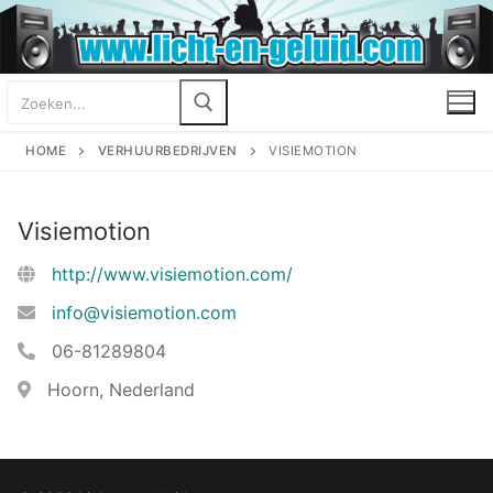
Ga
naar
de
Zoeken
inhoud
naar:
HOME
VERHUURBEDRIJVEN
VISIEMOTION
Visiemotion
http://www.visiemotion.com/
info@visiemotion.com
06-81289804
Hoorn, Nederland