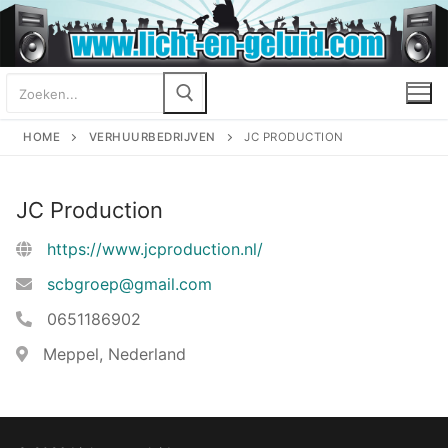
Ga
naar
de
Zoeken
inhoud
naar:
HOME
VERHUURBEDRIJVEN
JC PRODUCTION
JC Production
https://www.jcproduction.nl/
scbgroep@gmail.com
0651186902
Meppel, Nederland