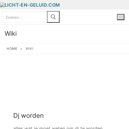
Wiki
HOME
WIKI
Dj worden
alles wat je moet weten om dj te worden